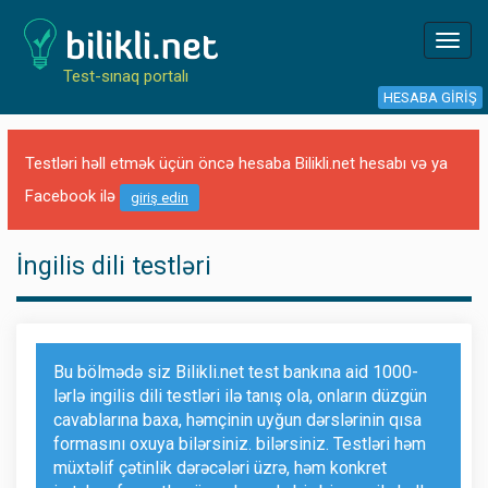
Toggl
navig
Test-sınaq portalı
HESABA GIRIŞ
Testləri həll etmək üçün öncə hesaba Bilikli.net hesabı və ya
Facebook ilə
giriş edin
İngilis dili testləri
Bu bölmədə siz Bilikli.net test bankına aid 1000-
lərlə ingilis dili testləri ilə tanış ola, onların düzgün
cavablarına baxa, həmçinin uyğun dərslərinin qısa
formasını oxuya bilərsiniz. bilərsiniz. Testləri həm
müxtəlif çətinlik dərəcələri üzrə, həm konkret