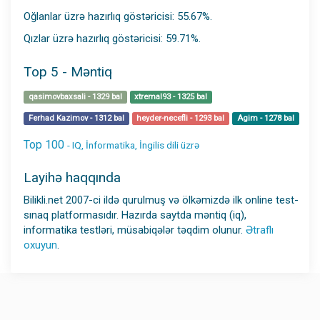
Oğlanlar üzrə hazırlıq göstəricisi: 55.67%.
Qızlar üzrə hazırlıq göstəricisi: 59.71%.
Top 5 - Məntiq
qasimovbaxsali - 1329 bal
xtremal93 - 1325 bal
Ferhad Kazimov - 1312 bal
heyder-necefli - 1293 bal
Agim - 1278 bal
Top 100
- IQ, İnformatika, İngilis dili üzrə
Layihə haqqında
Bilikli.net 2007-ci ildə qurulmuş və ölkəmizdə ilk online test-
sınaq platformasıdır. Hazırda saytda məntiq (iq),
informatika testləri, müsabiqələr təqdim olunur.
Ətraflı
oxuyun
.