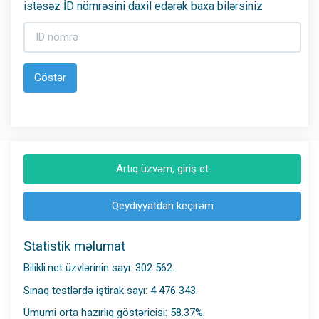
istəsəz İD nömrəsini daxil edərək baxa bilərsiniz
Göstər
Artıq üzvəm, giriş et
Qeydiyyatdan keçirəm
Statistik məlumat
Bilikli.net üzvlərinin sayı: 302 562.
Sınaq testlərdə iştirak sayı: 4 476 343.
Ümumi orta hazırlıq göstəricisi: 58.37%.