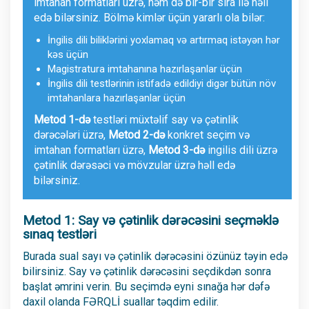
imtahan formatları üzrə, həm də bir-bir sıra ilə həll
edə bilərsiniz. Bölmə kimlər üçün yararlı ola bilər:
İngilis dili biliklərini yoxlamaq və artırmaq istəyən hər
kəs üçün
Magistratura imtahanına hazırlaşanlar üçün
İngilis dili testlərinin istifadə edildiyi digər bütün növ
imtahanlara hazırlaşanlar üçün
Metod 1-də
testləri müxtəlif say və çətinlik
dərəcələri üzrə,
Metod 2-də
konkret seçim və
imtahan formatları üzrə,
Metod 3-də
ingilis dili üzrə
çətinlik dərəsəci və mövzular üzrə həll edə
bilərsiniz.
Metod 1: Say və çətinlik dərəcəsini seçməklə
sınaq testləri
Burada sual sayı və çətinlik dərəcəsini özünüz təyin edə
bilirsiniz. Say və çətinlik dərəcəsini seçdikdən sonra
başlat əmrini verin. Bu seçimdə eyni sınağa hər dəfə
daxil olanda FƏRQLİ suallar təqdim edilir.