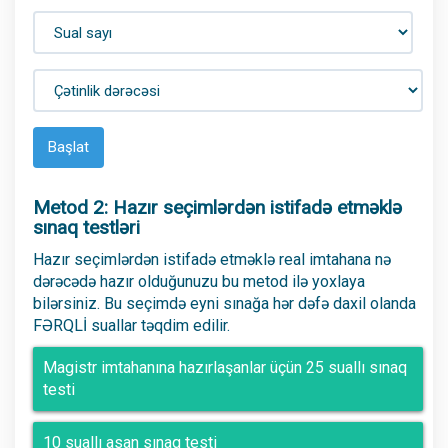
Başlat
Metod 2: Hazır seçimlərdən istifadə etməklə
sınaq testləri
Hazır seçimlərdən istifadə etməklə real imtahana nə
dərəcədə hazır olduğunuzu bu metod ilə yoxlaya
bilərsiniz. Bu seçimdə eyni sınağa hər dəfə daxil olanda
FƏRQLİ suallar təqdim edilir.
Magistr imtahanına hazırlaşanlar üçün 25 suallı sınaq
testi
10 suallı asan sınaq testi