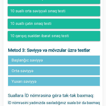
10 suallı orta səviyyəli sınaq testi
10 suallı çətin sınaq testi
10 qarışıq sualdan ibarət sınaq testi
Metod 3: Səviyyə və mövzular üzrə testlər
Başlanğıc səviyyə
Orta səviyyə
Yuxarı səviyyə
Suallara İD nömrəsinə görə tək-tək baxmaq:
İD nömrəsini yadınızda saxladığınız suala bir də baxmaq