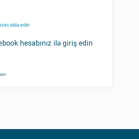
sini əldə edin
book hesabınız ilə giriş edin
xın