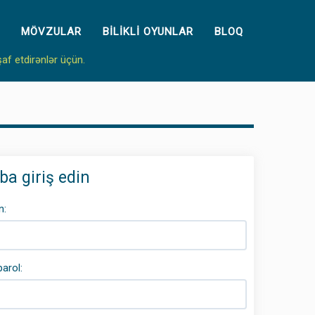
MÖVZULAR
BILIKLI OYUNLAR
BLOQ
şaf etdirənlər üçün.
a giriş edin
n:
arol: