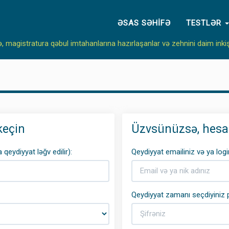
ƏSAS SƏHIFƏ
TESTLƏR
ə, magistratura qəbul imtahanlarına hazırlaşanlar və zehnini daim inki
keçin
Üzvsünüzsə, hesab
qeydiyyat ləğv edilir):
Qeydiyyat emailiniz və ya logi
Qeydiyyat zamanı seçdiyiniz p