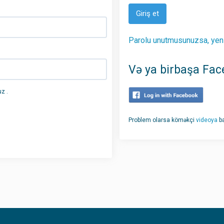
Giriş et
Parolu unutmusunuzsa, yeni
Və ya birbaşa Face
z .
Problem olarsa köməkçi
videoya
ba