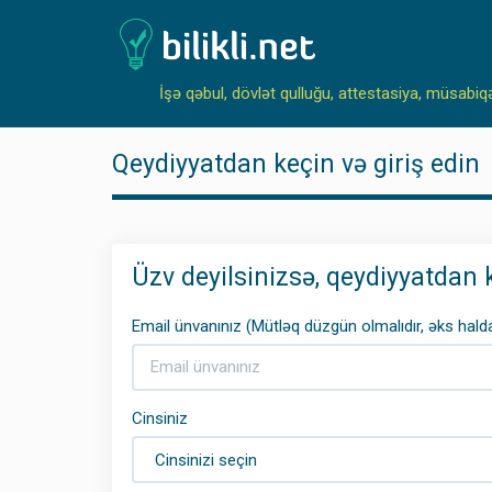
İşə qəbul, dövlət qulluğu, attestasiya, müsabiq
Qeydiyyatdan keçin və giriş edin
Üzv deyilsinizsə, qeydiyyatdan 
Email ünvanınız (Mütləq düzgün olmalıdır, əks halda 
Cinsiniz