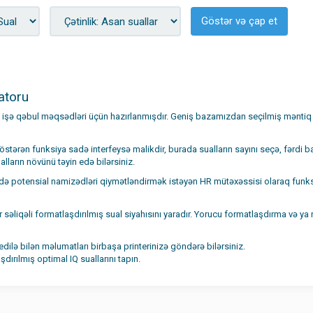
Göstər və çap et
atoru
 işə qəbul məqsədləri üçün hazırlanmışdır. Geniş bazamızdan seçilmiş məntiq
rən funksiya sadə interfeysə malikdir, burada sualların sayını seçə, fərdi b
alların növünü təyin edə bilərsiniz.
sə də potensial namizədləri qiymətləndirmək istəyən HR mütəxəssisi olaraq fun
səliqəli formatlaşdırılmış sual siyahısını yaradır. Yorucu formatlaşdırma və ya
edilə bilən məlumatları birbaşa printerinizə göndərə bilərsiniz.
dırılmış optimal IQ suallarını tapın.