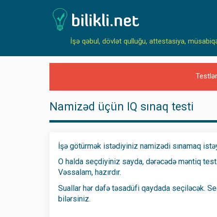
İşə qəbul, dövlət qulluğu, attestasiya, müsabiq
Testlə
Namizəd üçün IQ sınaq testi
İşə götürmək istədiyiniz namizədi sınamaq istə
O halda seçdiyiniz sayda, dərəcədə məntiq testl
Vəssalam, hazırdır.
Suallar hər dəfə təsadüfi qaydada seçiləcək. Se
bilərsiniz.