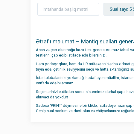
Ətraflı məlumat – Məntiq sualları gener
Asan və çap olunmağa hazır test generatorumuz təhsil və
testlərini çap edib istifadə edə bilərsiniz .
Həm pedaqoqlara, həm də HR mütəxəssislərinə xidmət göstə
təyin edə, çətinlik səviyyəsini seçə və hətta axtardığınız su
İstər tələbələrinizi yoxlamağı hədəfləyən müəllim, istər
istifadə edə bilərsiniz.
Seçimlərinizi etdikdən sonra sistemimiz dərhal çapa hazır 
ehtiyacı da yoxdur!
Sadəcə ‘PRINT’ düyməsinə bir kliklə, istifadəyə hazır çap 
Geniş sual bankımıza daxil olun və ehtiyaclarınıza uyğunlaş