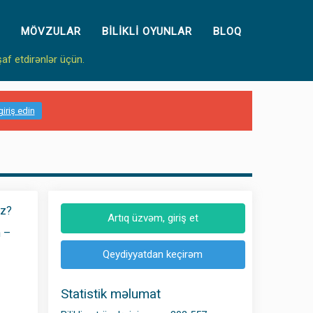
MÖVZULAR
BILIKLI OYUNLAR
BLOQ
şaf etdirənlər üçün.
giriş edin
iz?
Artıq üzvəm, giriş et
n –
Qeydiyyatdan keçirəm
Statistik məlumat