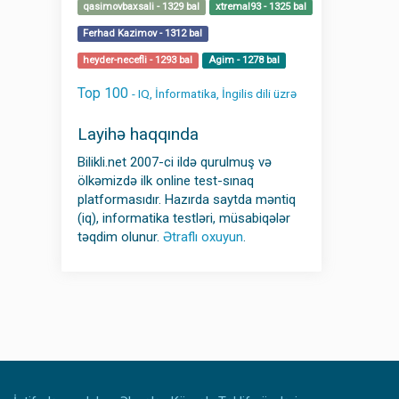
qasimovbaxsali - 1329 bal
xtremal93 - 1325 bal
Ferhad Kazimov - 1312 bal
heyder-necefli - 1293 bal
Agim - 1278 bal
Top 100
- IQ, İnformatika, İngilis dili üzrə
Layihə haqqında
Bilikli.net 2007-ci ildə qurulmuş və
ölkəmizdə ilk online test-sınaq
platformasıdır. Hazırda saytda məntiq
(iq), informatika testləri, müsabiqələr
təqdim olunur.
Ətraflı oxuyun
.