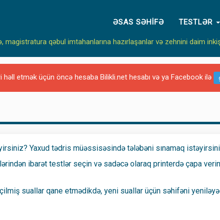
ƏSAS SƏHIFƏ
TESTLƏR
ə, magistratura qəbul imtahanlarına hazırlaşanlar və zehnini daim inki
ri həll etmək üçün öncə hesaba Bilikli.net hesabı və ya Facebook ilə
yirsiniz? Yaxud tədris müəssisəsində tələbəni sınamaq istəyirsin
ərindən ibarət testlər seçin və sadəcə olaraq printerdə çapa veri
çilmiş suallar qane etmədikdə, yeni suallar üçün səhifəni yeniləyə