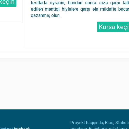
keçin
testlərlə öyrənin, bundan sonra sizə qarşı tət
edilən məntiqi hiylələrə qarşı əla müdafiə bacar
qazanmış olun.
Kursa keç
Proyekt haqqında
,
Bloq
,
Statist
göndərin
,
Facebook səhifəmiz