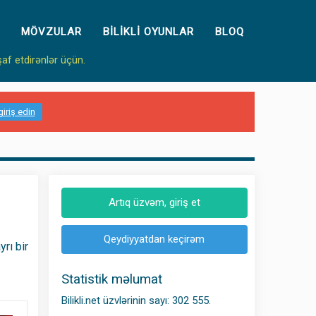
MÖVZULAR
BILIKLI OYUNLAR
BLOQ
şaf etdirənlər üçün.
giriş edin
Artıq üzvəm, giriş et
Qeydiyyatdan keçirəm
yrı bir
Statistik məlumat
Bilikli.net üzvlərinin sayı: 302 555.