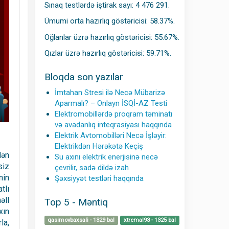
Sınaq testlərdə iştirak sayı: 4 476 291.
Ümumi orta hazırlıq göstəricisi: 58.37%.
Oğlanlar üzrə hazırlıq göstəricisi: 55.67%.
Qızlar üzrə hazırlıq göstəricisi: 59.71%.
Bloqda son yazılar
İmtahan Stresi ilə Necə Mübarizə
Aparmalı? – Onlayn İSQİ-AZ Testi
Elektromobillərdə proqram təminatı
və avadanlıq inteqrasiyası haqqında
Elektrik Avtomobilləri Necə İşləyir:
Elektrikdən Hərəkətə Keçiş
dən
Su axını elektrik enerjisinə necə
siz
çevrilir, sadə dildə izah
nin
Şəxsiyyət testləri haqqında
tlı
əll
Top 5 - Məntiq
xın
qasimovbaxsali - 1329 bal
xtremal93 - 1325 bal
la,