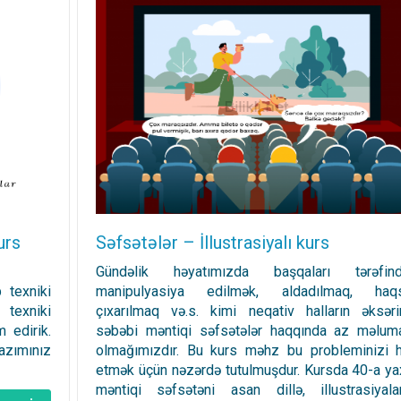
urs
Səfsətələr – İllustrasiyalı kurs
Gündəlik həyatımızda başqaları tərəfin
 texniki
manipulyasiya edilmək, aldadılmaq, haq
 texniki
çıxarılmaq və.s. kimi neqativ halların əksəri
 edirik.
səbəbi məntiqi səfsətələr haqqında az məluma
lazımınız
olmağımızdır. Bu kurs məhz bu probleminizi h
etmək üçün nəzərdə tutulmuşdur. Kursda 40-a ya
məntiqi səfsətəni asan dillə, illustrasiyalar