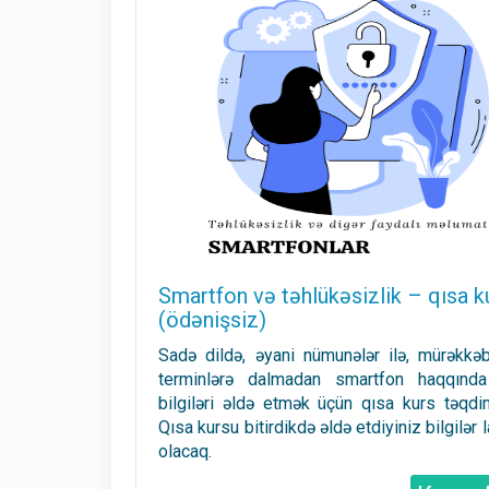
Smartfon və təhlükəsizlik – qısa k
(ödənişsiz)
Sadə dildə, əyani nümunələr ilə, mürəkkəb
terminlərə dalmadan smartfon haqqında
bilgiləri əldə etmək üçün qısa kurs təqdim
Qısa kursu bitirdikdə əldə etdiyiniz bilgilər 
olacaq.