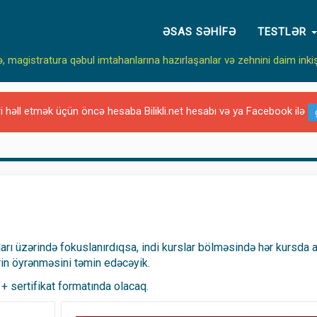
ƏSAS SƏHIFƏ
TESTLƏR
ə, magistratura qəbul imtahanlarına hazırlaşanlar və zehnini daim inki
ri həll etmək üçün öncə hesaba Bilikli.net hesabı və ya Facebook ilə
hları üzərində fokuslanırdıqsa, indi kurslar bölməsində hər kursda a
in öyrənməsini təmin edəcəyik.
t + sertifikat formatında olacaq.