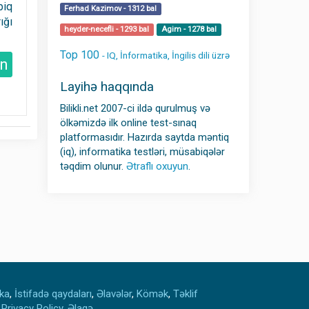
biq
Ferhad Kazimov - 1312 bal
ığı
heyder-necefli - 1293 bal
Agim - 1278 bal
Top 100
- IQ, İnformatika, İngilis dili üzrə
in
Layihə haqqında
Bilikli.net 2007-ci ildə qurulmuş və
ölkəmizdə ilk online test-sınaq
platformasıdır. Hazırda saytda məntiq
(iq), informatika testləri, müsabiqələr
təqdim olunur.
Ətraflı oxuyun
.
ika
,
İstifadə qaydaları
,
Əlavələr
,
Kömək
,
Təklif
,
Privacy Policy
,
Əlaqə