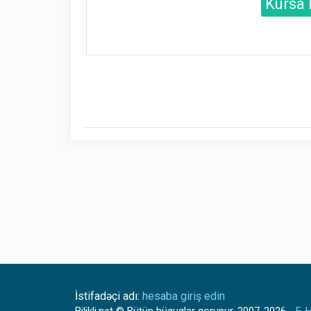
Kursa 
İstifadəçi adı:
hesaba giriş edin