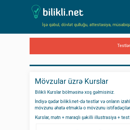
İşə qəbul, dövlət qulluğu, attestasiya, müsabiq
Testlə
Mövzular üzrə Kurslar
Bilikli Kurslar bölməsinə xoş gəlmisiniz.
İndiyə qədər bilikli.net-də testlər və onların iza
mövzunu əhatə etməklə o mövzunu istifadəçilər
Kurslar, mətn + maraqlı şəkilli illustrasiya + tes