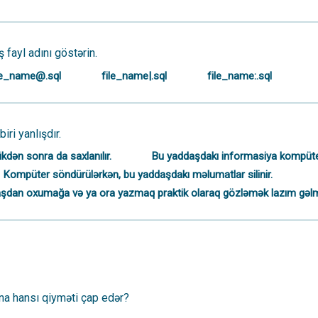
fayl adını göstərin.
le_name@.sql
file_name|.sql
file_name:.sql
ri yanlışdır.
dən sonra da saxlanılır.
Bu yaddaşdakı informasiya kompüterin
Kompüter söndürülərkən, bu yaddaşdakı məlumatlar silinir.
ddaşdan oxumağa və ya ora yazmaq praktik olaraq gözləmək lazım gəlm
ana hansı qiyməti çap edər?