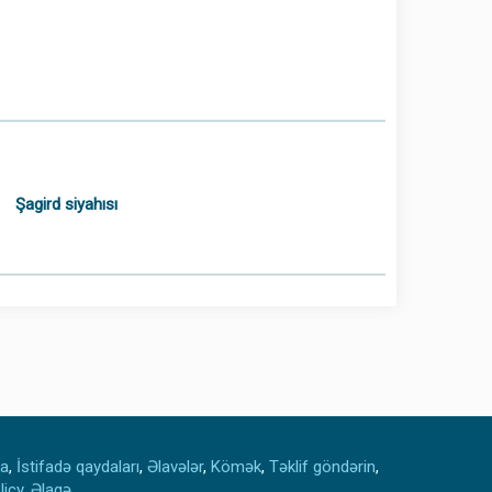
Şagird siyahısı
ka
,
İstifadə qaydaları
,
Əlavələr
,
Kömək
,
Təklif göndərin
,
licy
,
Əlaqə