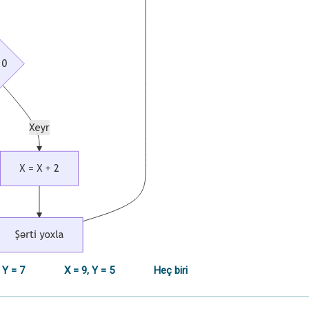
 Y = 7
X = 9, Y = 5
Heç biri