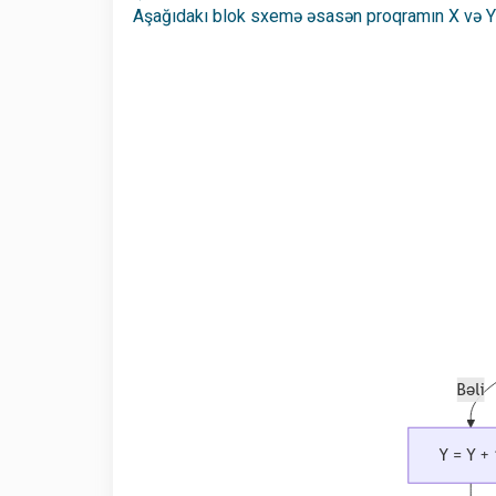
Aşağıdakı blok sxemə əsasən proqramın X və Y ü