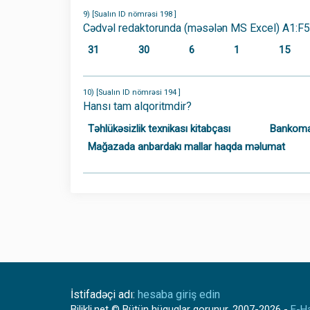
9) [Sualın ID nömrəsi 198 ]
Cədvəl redaktorunda (məsələn MS Excel) A1:F5
31
30
6
1
15
10) [Sualın ID nömrəsi 194 ]
Hansı tam alqoritmdir?
Təhlükəsizlik texnikası kitabçası
Bankomat
Mağazada anbardakı mallar haqda məlumat
İstifadəçi adı:
hesaba giriş edin
Bilikli.net
© Bütün hüquqlar qorunur.
2007-2026
-
E-Ha