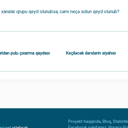
 xanalar qrupu qeyd olunubsa, cəmi neçə sütun qeyd olunub?
dan pulu çıxarma qaydası
Keçiləcək dərslərin siyahısı
Proyekt haqqında
,
Bloq
,
Statisti
Facebook səhifəmiz
,
Privacy Po
ci.net
istehsalı