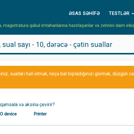
ƏSAS SƏHIFƏ
TESTLƏR
ə, magistratura qəbul imtahanlarına hazırlaşanlar və zehnini daim inki
sual sayı - 10, dərəcə - çətin suallar
siniz, sualları həll etmək, neçə bal topladığınızı görmək, düzgün 
əqəmsala və əksinə çevirir?
/O device
Printer