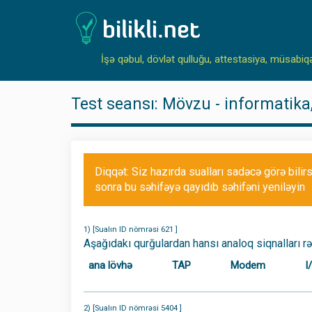
İşə qəbul, dövlət qulluğu, attestasiya, müsabiq
Test seansı: Mövzu - informatika, 
Diqqət: Siz hazırda sualları sadəcə görə bilir
sonra bu səhifəyə qayıdıb səhifəni yeniləyin
1) [Sualın ID nömrəsi 621 ]
Aşağıdakı qurğulardan hansı analoq siqnalları r
ana lövhə
TAP
Modem
I
2) [Sualın ID nömrəsi 5404 ]