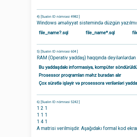
4) [Sualın ID nömrəsi 4982 ]
Windows əməliyyat sistemində düzgün yazılmış 
file_name?.sql
file_name*.sql
fi
5) [Sualın ID nömrəsi 604 ]
RAM (Operativ yaddaş) haqqında deyilənlərdən bi
Bu yaddaşdakı informasiya, kompüter söndürüldük
Prosessor proqramları məhz buradan alır
Çox sürətlə işləyir və prosessora verilənləri ya
6) [Sualın ID nömrəsi 5242 ]
1 2 1
1 1 1
1 4 1
A matrisi verilmişdir. Aşağıdakı formal kod ekr