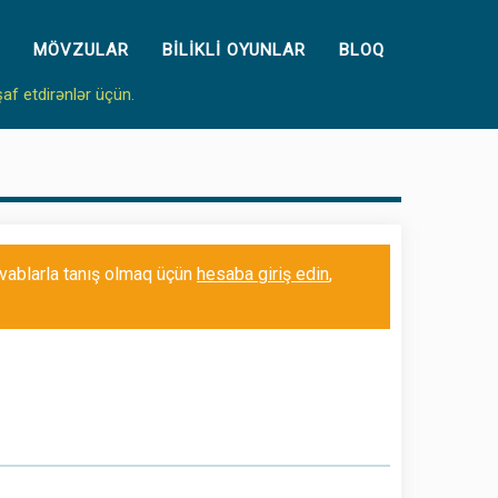
MÖVZULAR
BILIKLI OYUNLAR
BLOQ
şaf etdirənlər üçün.
cavablarla tanış olmaq üçün
hesaba giriş edin
,