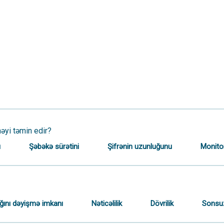
nəyi təmin edir?
ı
Şəbəkə sürətini
Şifrənin uzunluğunu
Monitor
lığını dəyişmə imkanı
Nəticəlilik
Dövrilik
Sonsu