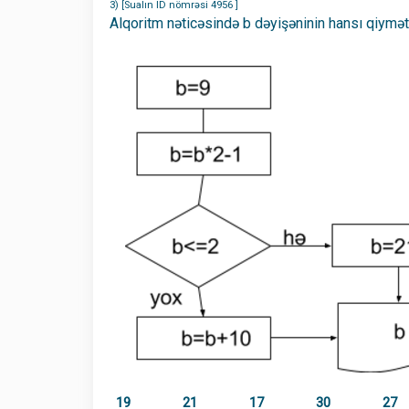
3) [Sualın ID nömrəsi 4956 ]
Alqoritm nəticəsində b dəyişəninin hansı qiymət
19
21
17
30
27