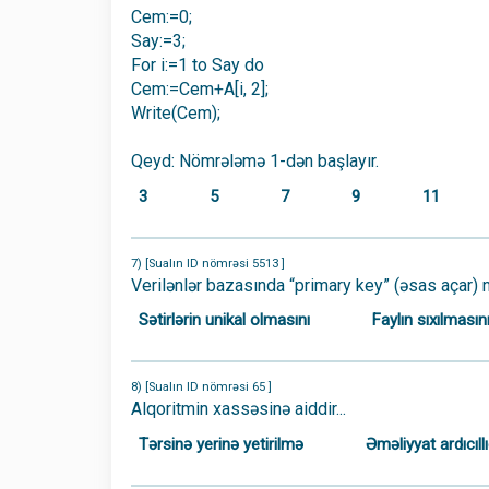
Cem:=0;
Say:=3;
For i:=1 to Say do
Cem:=Cem+A[i, 2];
Write(Cem);
Qeyd: Nömrələmə 1-dən başlayır.
3
5
7
9
11
7) [Sualın ID nömrəsi 5513 ]
Verilənlər bazasında “primary key” (əsas açar) 
Sətirlərin unikal olmasını
Faylın sıxılmasın
8) [Sualın ID nömrəsi 65 ]
Alqoritmin xassəsinə aiddir...
Tərsinə yerinə yetirilmə
Əməliyyat ardıcıl