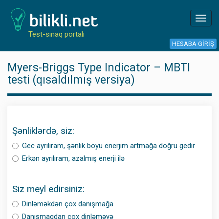
Toggl
navig
Test-sınaq portalı
HESABA GIRIŞ
Myers-Briggs Type Indicator – MBTI
testi (qısaldılmış versiya)
Şənliklərdə, siz:
Gec ayrılıram, şənlik boyu enerjim artmağa doğru gedir
Erkən ayrılıram, azalmış enerji ilə
Siz meyl edirsiniz:
Dinləməkdən çox danışmağa
Danışmaqdan çox dinləməyə