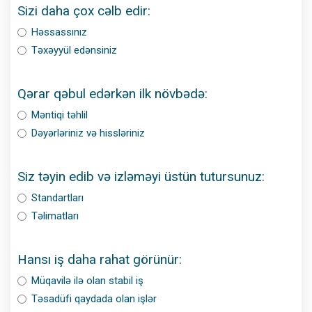
Sizi daha çox cəlb edir:
Həssassınız
Təxəyyül edənsiniz
Qərar qəbul edərkən ilk növbədə:
Məntiqi təhlil
Dəyərləriniz və hissləriniz
Siz təyin edib və izləməyi üstün tutursunuz:
Standartları
Təlimatları
Hansı iş daha rahat görünür:
Müqavilə ilə olan stabil iş
Təsadüfi qaydada olan işlər