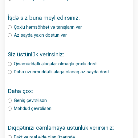
İşdə siz buna meyl edirsiniz:
Çoxlu həmsöhbət və tanışların var
Az sayda yaxın dostun var
Siz üstünlük verirsiniz:
Qısamüddətli əlaqələr olmaqla çoxlu dost
Daha uzunmüddətli əlaqə olacaq az sayda dost
Daha çox:
Geniş çevrəlisən
Məhdud çevrəlisən
Diqqətinizi cəmləməyə üstünlük verirsiniz:
Fakt və real əldə olan üzərində