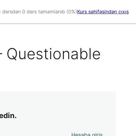
 dərsdən 0 dərs tamamlanıb (0%)
Kurs səhifəsindən çıxış
– Questionable
edin.
Hesaba giriş