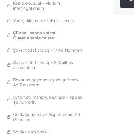
Kompleks sual – Plurium
interrogationum
Yanlış dilemma – False dilemma
Şübhəli səbəb xətası –
Öncək
Questionable cause
Şəxsi hədəf almaq – 1: Ad Hominem
Şəxsi hədəf almaq – 2: Guilt by
association
Boynuna qoymaqla yola gətirmək –
Ad Personam
Avtoritetli mənbəyə istinad – Appeal
To Authority
Çoxluğa uymaq – Argumentum Ad
Populum
Sorites paradoksu