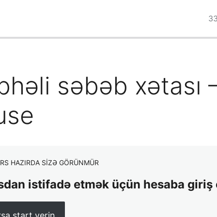
33
bhəli səbəb xətası 
use
RS HAZIRDA SIZƏ GÖRÜNMÜR
sdan istifadə etmək üçün hesaba giriş 
sa start verin