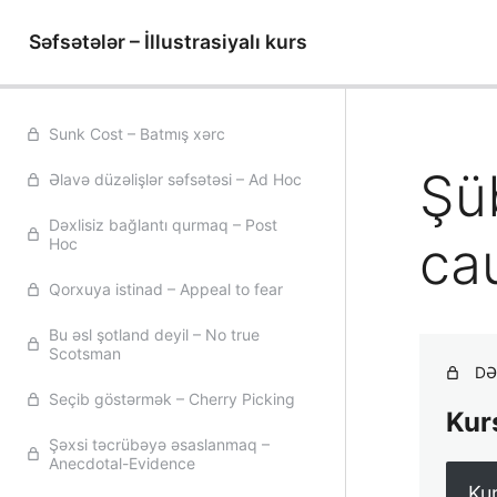
Səfsətələr – İllustrasiyalı kurs
Sunk Cost – Batmış xərc
Şü
Əlavə düzəlişlər səfsətəsi – Ad Hoc
Dəxlisiz bağlantı qurmaq – Post
ca
Hoc
Qorxuya istinad – Appeal to fear
Bu əsl şotland deyil – No true
Scotsman
DƏ
Seçib göstərmək – Cherry Picking
Kur
Şəxsi təcrübəyə əsaslanmaq –
Anecdotal-Evidence
Kur